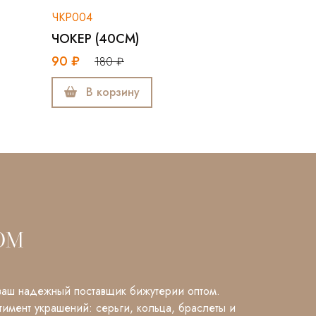
ЧКР012
4
ЧОКЕР (40СМ)
Р (40СМ)
95 ₽
190 ₽
180 ₽
В корзину
В корзину
аш надежный поставщик бижутерии оптом.
имент украшений: серьги, кольца, браслеты и