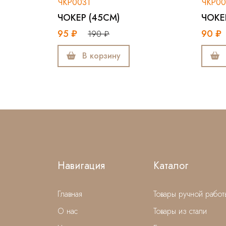
КР0031
ЧКР003
ЧОКЕР (45СМ)
ЧОКЕР (40СМ)
5 ₽
90 ₽
190 ₽
180 ₽
В корзину
В корзину
Навигация
Каталог
Главная
Товары ручной работ
О нас
Товары из стали