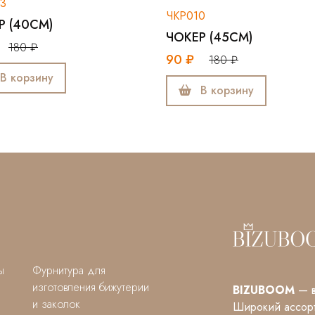
ЧКР010
ЧКР00
ЧОКЕР (45СМ)
ЧОКЕ
90 ₽
180 ₽
90 ₽
В корзину
ы
Фурнитура для
изготовления бижутерии
BIZUBOOM
— в
и заколок
Широкий ассорт