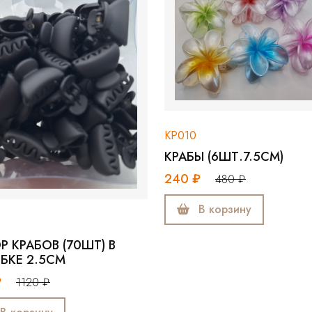
КР010
КРАБЫ (6ШТ.7.5СМ)
240 ₽
480 ₽
КР
КР
В корзину
95
(70ШТ) В
М