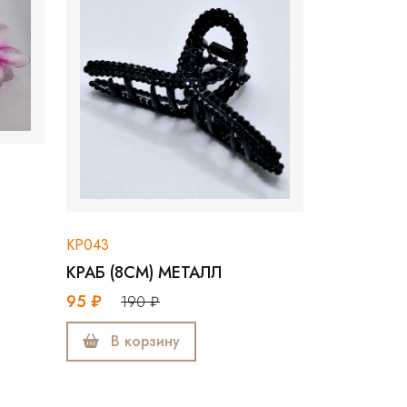
043
АБ (8СМ) МЕТАЛЛ
 ₽
190 ₽
В корзину
КР001