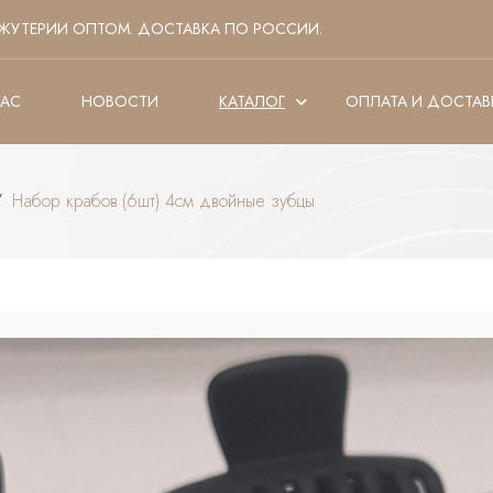
ЖУТЕРИИ ОПТОМ. ДОСТАВКА ПО РОССИИ.
НАС
НОВОСТИ
КАТАЛОГ
ОПЛАТА И ДОСТАВ
/
Набор крабов (6шт) 4см двойные зубцы