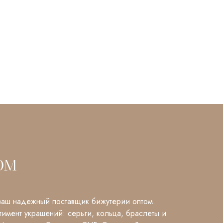
НАБОР КРАБОВ 12СМ
КАУЧУК
516 ₽
1032 ₽
В корзину
аш надежный поставщик бижутерии оптом.
имент украшений: серьги, кольца, браслеты и