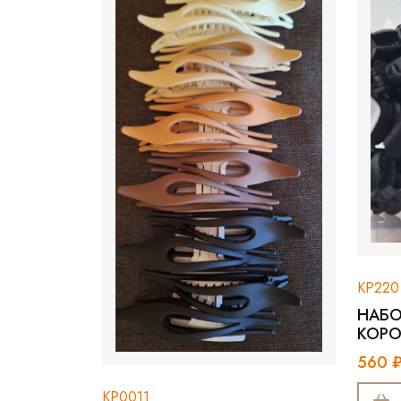
КР220
НАБОР КРАБОВ 
КОРОБКЕ 2.5С
560 ₽
1120 ₽
КР0011