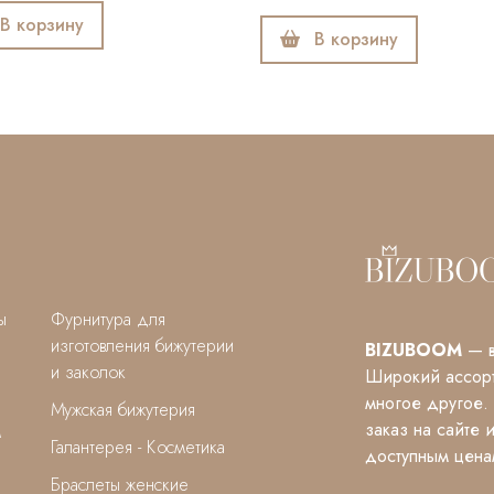
В корзину
ы
Фурнитура для
изготовления бижутерии
BIZUBOOM
— в
и заколок
Широкий ассорт
многое другое.
Мужская бижутерия
заказ на сайте 
м
Галантерея - Косметика
доступным цена
Браслеты женские