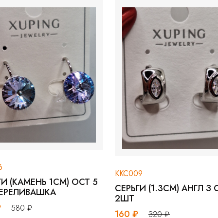
ККС
СЕР
ККС009
1Ш
1СМ) ОСТ 5
СЕРЬГИ (1.3СМ) АНГЛ З ОСТ
А
290
2ШТ
160 ₽
320 ₽