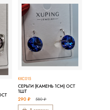
015
ККС202
ЬГИ (КАМЕНЬ 1СМ) ОСТ
ГВОЗДИКИ (5ММ)
Т
ПЯТИГР.НИЗКАЯ ПОС.
2ШТ
 ₽
580 ₽
90 ₽
180 ₽
В корзину