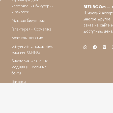
изготовления бижутерии
BIZUBOOM
— в
и заколок
Широкий ассорт
многое другое.
Мужская бижутерия
заказ на сайте 
м
Галантерея - Косметика
доступным цена
Браслеты женские
Бижутерия с покрытием
ксюпинг XUPING
Бижутерия для юных
модниц и школьные
банты
Заколки