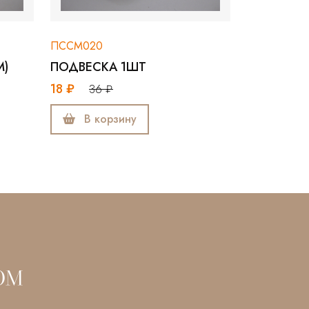
ПССМ020
М)
ПОДВЕСКА 1ШТ
18 ₽
36 ₽
В корзину