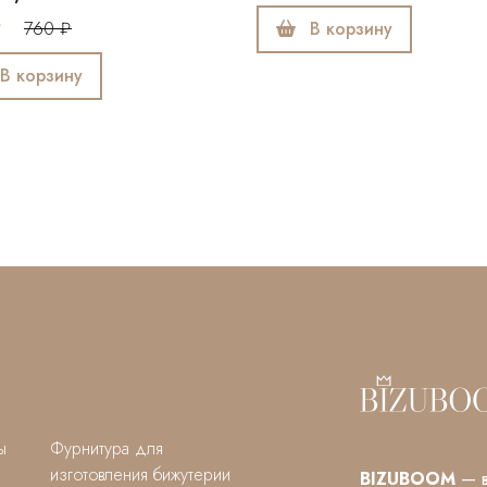
460 
В корзину
ы
Фурнитура для
изготовления бижутерии
BIZUBOOM
— в