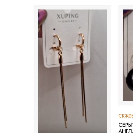
СКЖ0621
СЕРЬГИ (3СМ) КЕРА
АНГЛ.З, ОСТ 1ШТ