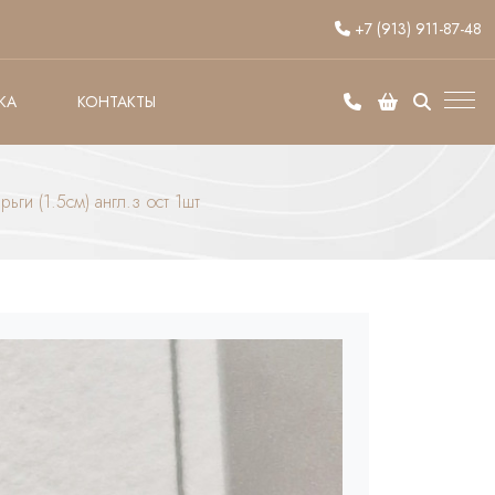
+7 (913) 911-87-48
КА
КОНТАКТЫ
рьги (1.5см) англ.з ост 1шт