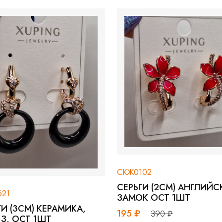
СКЖ0102
СКЖ0
СЕРЬГИ (2СМ) АНГЛИЙСКИЙ
ЗАМОК ОСТ 1ШТ
СЕРЬГ
МИКА,
АНГЛ
195 ₽
390 ₽