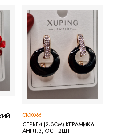
СКЖ154
66
СЕРЬГИ (2СМ) АНГЛ.З
И (2.3СМ) КЕРАМИКА,
.З, ОСТ 2ШТ
135 ₽
270 ₽