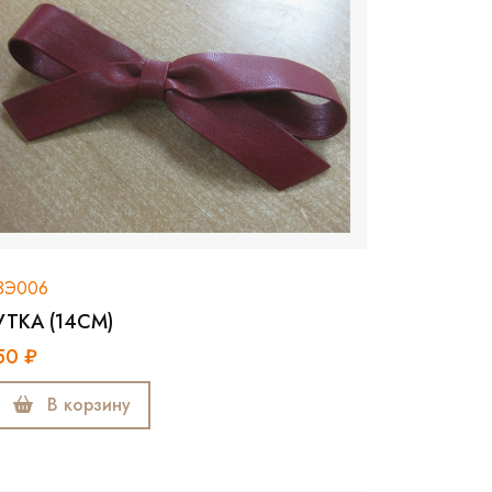
ЗЭ006
УТКА (14СМ)
50 ₽
В корзину