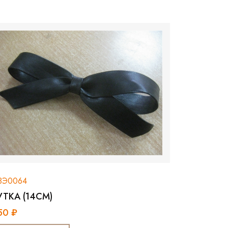
ЗЭ0064
УТКА (14СМ)
50 ₽