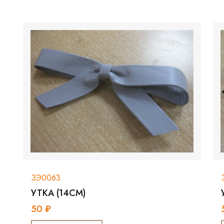
ЗЭ0063
УТКА (14СМ)
50 ₽