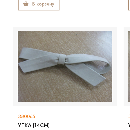
В корзину
ЗЭ0065
УТКА (14СМ)