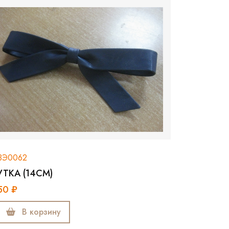
ЗЭ0062
УТКА (14СМ)
50 ₽
В корзину