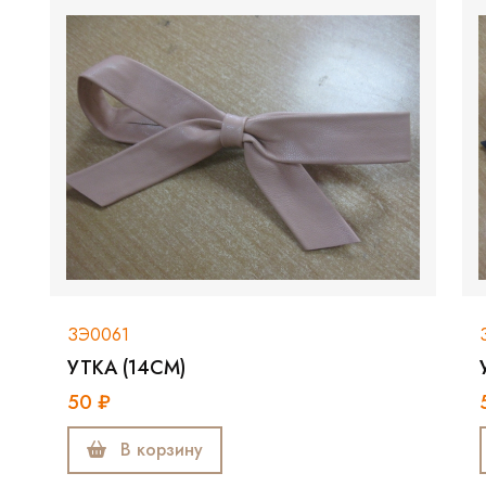
ЗЭ0061
УТКА (14СМ)
50 ₽
В корзину