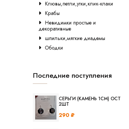
Клювы,петли,утки,клик-клаки
Крабы
Невидимки простые и
декоративные
шпильки,мягкие диадемы
Ободки
Последние поступления
СЕРЬГИ (КАМЕНЬ 1СМ) ОСТ
2ШТ
290 ₽